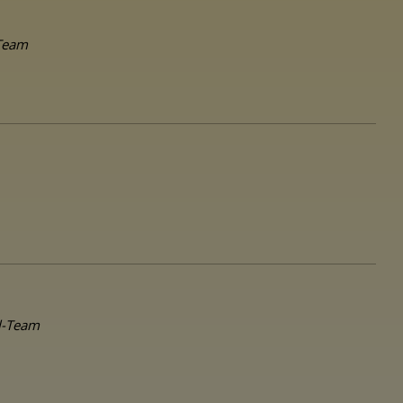
-Team
ol-Team