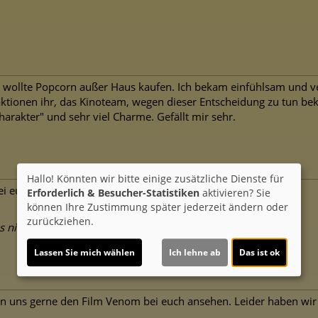
 wollte Popcorn außer Haus kaufen. Ich bekam einfühlsam und vers
ktionen ihr, das Kinoteam, wegen dieser Entscheidung zu tun bek
arakter" und sehr viel Charme. Gefällt mir sehr.
Hallo! Könnten wir bitte einige zusätzliche Dienste für
ei euch der Film „Moonfall“ laufen? Herzliche Grüße
Erforderlich & Besucher-Statistiken
aktivieren? Sie
können Ihre Zustimmung später jederzeit ändern oder
zurückziehen.
ns nicht laufen. Liebe Grüße das Capitol-Team
Lassen Sie mich wählen
Ich lehne ab
Das ist ok
 uns gerne den Film Venom bei euch ansehen. Leider haben wir e