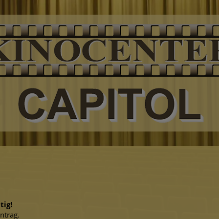
tig!
ntrag.