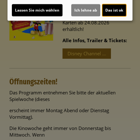
19. /20.09.2026 und 03./
Lassen Sie mich wählen
Ich lehne ab
Das ist ok
04.10.2026
Karten ab 24.08.2026
erhältlich!
Alle Infos, Trailer & Tickets:
Disney Channel Mitmachkino 9-2
Öffnungszeiten!
Das Programm entnehmen Sie bitte der aktuellen
Spielwoche (dieses
erscheint immer Montag Abend oder Dienstag
Vormittag).
Die Kinowoche geht immer von Donnerstag bis
Mittwoch. Wenn