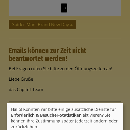
Ja
Spider-Man: Brand New Day
Emails können zur Zeit nicht
beantwortet werden!
Bei Fragen rufen Sie bitte zu den Öffnungszeiten an!
Liebe Grüße
das Capitol-Team
Hallo! Könnten wir bitte einige zusätzliche Dienste für
Disney Mitmach-Kino
Erforderlich & Besucher-Statistiken
aktivieren? Sie
können Ihre Zustimmung später jederzeit ändern oder
Bei uns am Wochenende
zurückziehen.