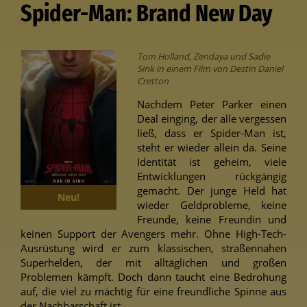
Spider-Man: Brand New Day
Tom Holland, Zendaya und Sadie
Sink in einem Film von Destin Daniel
Cretton
Nachdem Peter Parker einen
Deal einging, der alle vergessen
ließ, dass er Spider-Man ist,
steht er wieder allein da. Seine
Identität ist geheim, viele
Entwicklungen rückgängig
gemacht. Der junge Held hat
Neu!
wieder Geldprobleme, keine
Freunde, keine Freundin und
keinen Support der Avengers mehr. Ohne High-Tech-
Ausrüstung wird er zum klassischen, straßennahen
Superhelden, der mit alltäglichen und großen
Problemen kämpft. Doch dann taucht eine Bedrohung
auf, die viel zu mächtig für eine freundliche Spinne aus
der Nachbarschaft ist.